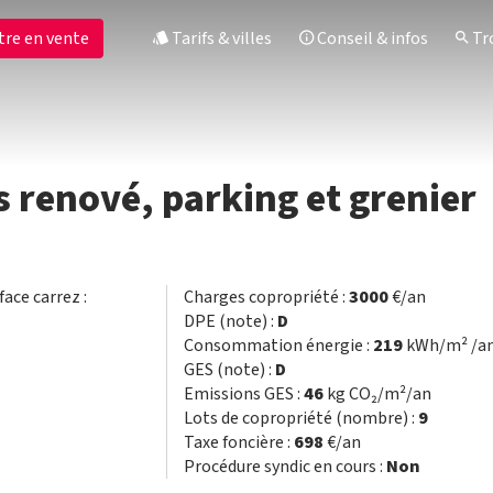
tre en vente
Tarifs & villes
Conseil & infos
Tro
 renové, parking et grenier
face carrez :
Charges copropriété :
3000
€/an
DPE (note) :
D
Consommation énergie :
219
kWh/m² /a
GES (note) :
D
Emissions GES :
46
kg CO₂/m²/an
Lots de copropriété (nombre) :
9
Taxe foncière :
698
€/an
Procédure syndic en cours :
Non