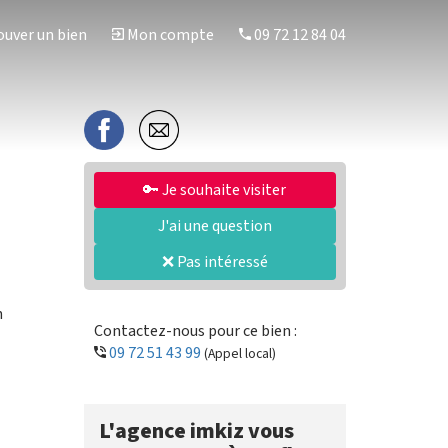
uver un bien
Mon compte
09 72 12 84 04
🔑 Je souhaite visiter
J'ai une question
❌ Pas intéressé
n
Contactez-nous pour ce bien :
09 72 51 43 99
(Appel local)
L'agence imkiz vous