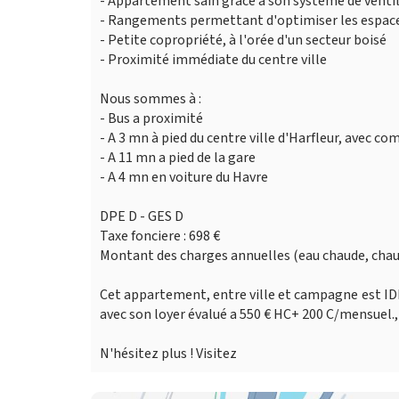
- Appartement sain grâce a son système de ventil
- Rangements permettant d'optimiser les espac
- Petite copropriété, à l'orée d'un secteur boisé
- Proximité immédiate du centre ville
Nous sommes à :
- Bus a proximité
- A 3 mn à pied du centre ville d'Harfleur, avec c
- A 11 mn a pied de la gare
- A 4 mn en voiture du Havre
DPE D - GES D
Taxe fonciere : 698 €
Montant des charges annuelles (eau chaude, chauf
Cet appartement, entre ville et campagne est IDEA
avec son loyer évalué a 550 € HC+ 200 C/mensuel.,
N'hésitez plus ! Visitez