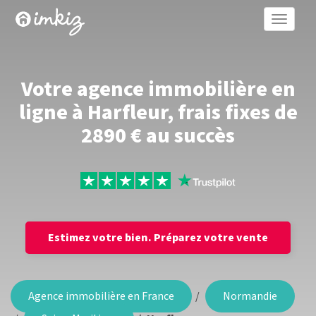
Toggle
naviga
Votre agence immobilière en
ligne à Harfleur, frais fixes de
2890 € au succès
Estimez votre bien.
Préparez votre vente
Agence immobilière en France
Normandie