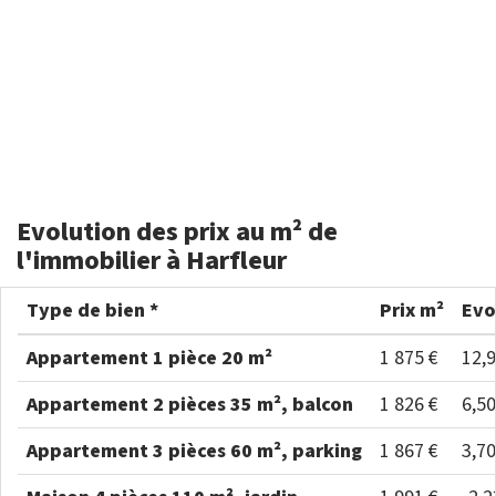
Evolution des prix au m² de
l'immobilier à Harfleur
Type de bien *
Prix m²
Evo
Appartement 1 pièce 20 m²
1 875 €
12,
Appartement 2 pièces 35 m², balcon
1 826 €
6,5
Appartement 3 pièces 60 m², parking
1 867 €
3,7