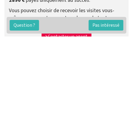
2890 €
payés uniquement au succès.
Vous pouvez choisir de recevoir les visites vous-
même ou que votre agent se charge de tout.
Question ?
Pas intéressé
Préparer ma vente
Contacter un agent
FAQ
Conditions générales