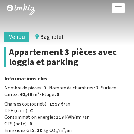
Toggle
naviga
Vendu
Bagnolet
Appartement 3 pièces avec
loggia et parking
Informations clés
Nombre de pièces :
3
· Nombre de chambres :
2
· Surface
carrez :
62,40
m² · Etage :
3
Charges copropriété :
1597
€/an
DPE (note) :
C
Consommation énergie :
113
kWh/m² /an
GES (note) :
B
Emissions GES :
10
kg CO₂/m²/an