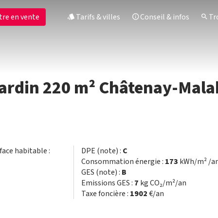
tre en vente
Tarifs & villes
Conseil & infos
Tro
jardin 220 m² Châtenay-Mala
rface habitable :
DPE (note) :
C
Consommation énergie :
173
kWh/m² /a
GES (note) :
B
Emissions GES :
7
kg CO₂/m²/an
Taxe foncière :
1902
€/an