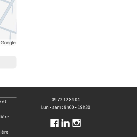
09 72 12 84 04
e et
Lun - sam : 9h00 - 19h30
lière
e
ière