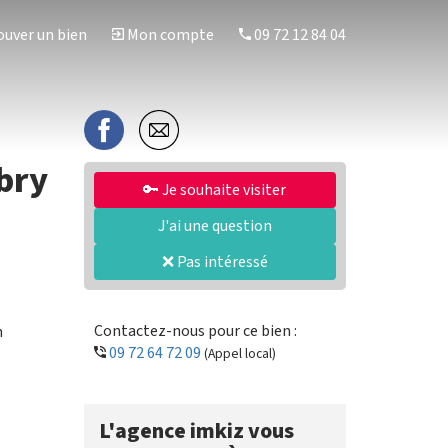
uver un bien
Mon compte
09 72 12 84 04
bry
🔑 Je souhaite visiter
J'ai une question
❌ Pas intéressé
Contactez-nous pour ce bien :
n
09 72 64 72 09
(Appel local)
L'agence imkiz vous