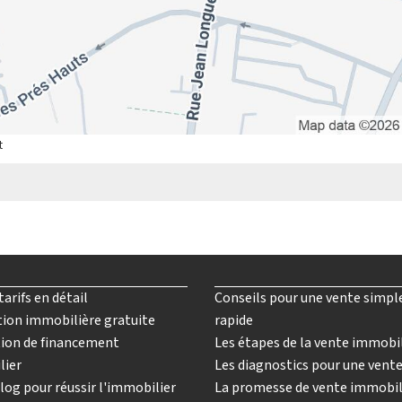
t
tarifs en détail
Conseils pour une vente simpl
ion immobilière gratuite
rapide
ion de financement
Les étapes de la vente immobi
lier
Les diagnostics pour une vent
log pour réussir l'immobilier
La promesse de vente immobil