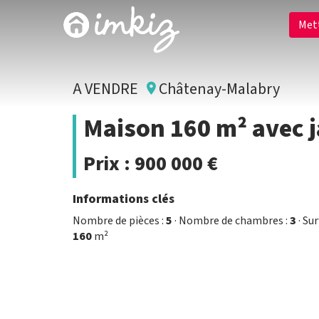
Met
A VENDRE
Châtenay-Malabry
Maison 160 m² avec 
Prix :
900 000 €
Informations clés
Nombre de pièces :
5
· Nombre de chambres :
3
· Su
160
m²