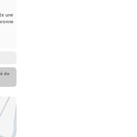
nte une
ouronne
é de