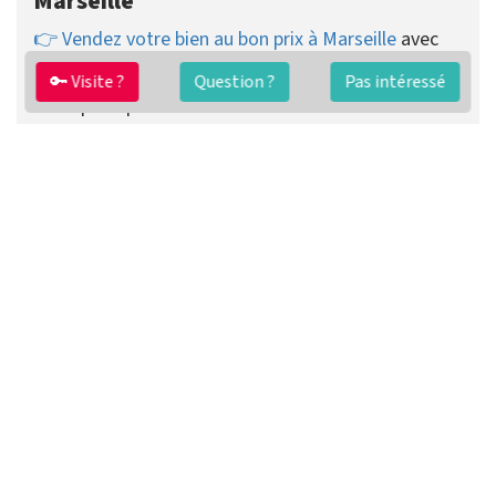
Marseille
👉 Vendez votre bien au bon prix à Marseille
avec
nos honoraires réduits + l'expertise de nos agents.
🔑 Visite ?
Question ?
Pas intéressé
imkiz pratique des
honoraires de vente fixes dès
2890 €
payés uniquement au succès.
Vous pouvez choisir de recevoir les visites vous-
même ou que votre agent se charge de tout.
Préparer ma vente
Contacter un agent