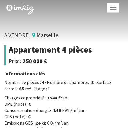
Toggle
naviga
A VENDRE
Marseille
Appartement 4 pièces
Prix :
250 000 €
Informations clés
Nombre de pièces :
4
· Nombre de chambres :
3
· Surface
carrez :
65
m² · Etage :
1
Charges copropriété :
1544
€/an
DPE (note) :
C
Consommation énergie :
149
kWh/m² /an
GES (note) :
C
Emissions GES :
24
kg CO₂/m²/an