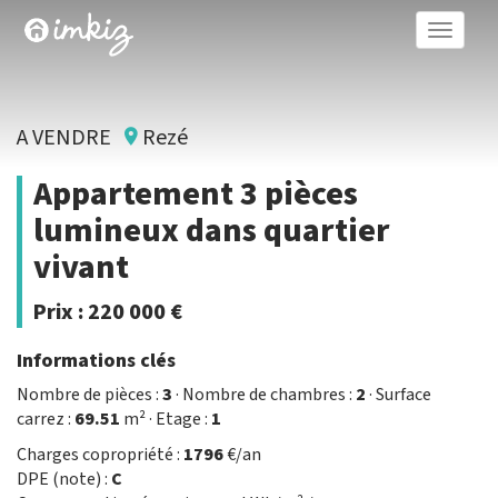
Toggle
naviga
A VENDRE
Rezé
Appartement 3 pièces
lumineux dans quartier
vivant
Prix :
220 000 €
Informations clés
Nombre de pièces :
3
· Nombre de chambres :
2
· Surface
carrez :
69.51
m² · Etage :
1
Charges copropriété :
1796
€/an
DPE (note) :
C