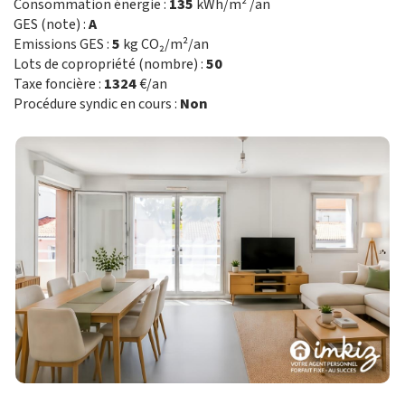
Consommation énergie :
135
kWh/m² /an
GES (note) :
A
Emissions GES :
5
kg CO₂/m²/an
Lots de copropriété (nombre) :
50
Taxe foncière :
1324
€/an
Procédure syndic en cours :
Non