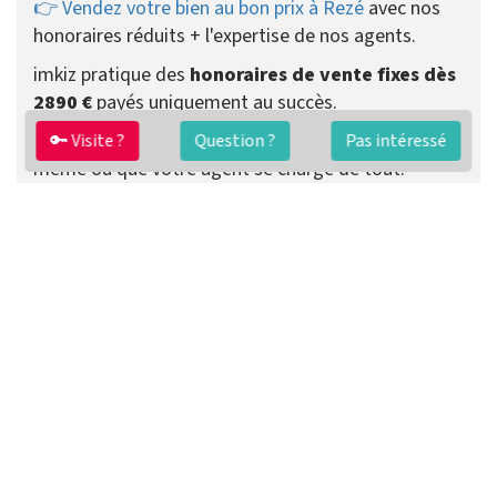
👉 Vendez votre bien au bon prix à Rezé
avec nos
honoraires réduits + l'expertise de nos agents.
imkiz pratique des
honoraires de vente fixes dès
2890 €
payés uniquement au succès.
Vous pouvez choisir de recevoir les visites vous-
🔑 Visite ?
Question ?
Pas intéressé
même ou que votre agent se charge de tout.
Préparer ma vente
Contacter un agent