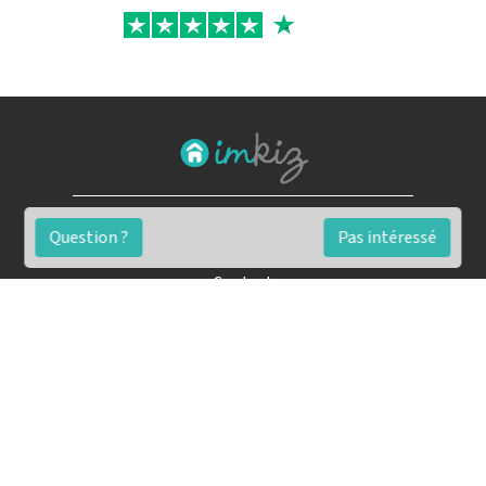
FAQ
Question ?
Pas intéressé
Conditions générales
Contact
🏷️ Nos tarifs en détail
Estimation immobilière gratuite
Simulation de financement gratuite en ligne
Notre blog pour réussir l'immobilier
▶️ Nos analyses et conseils en vidéo