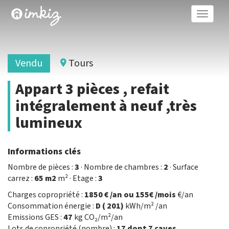
Toggle
naviga
Vendu
Tours
Appart 3 pièces , refait
intégralement à neuf ,très
lumineux
Informations clés
Nombre de pièces :
3
· Nombre de chambres :
2
· Surface
carrez :
65 m2
m² · Etage :
3
Charges copropriété :
1850 € /an ou 155€ /mois
€/an
Consommation énergie :
D ( 201)
kWh/m² /an
Emissions GES :
47
kg CO₂/m²/an
Lots de copropriété (nombre) :
17 dont 7 caves