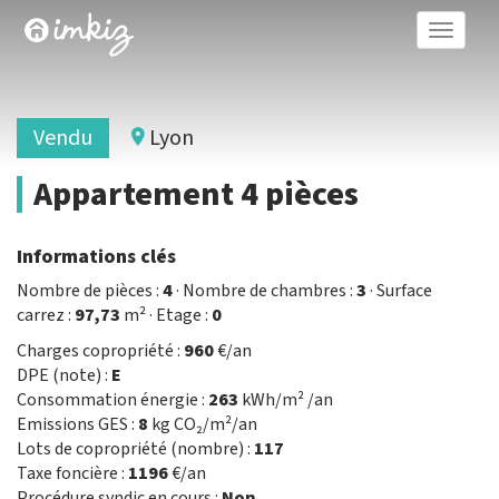
Toggle
naviga
Vendu
Lyon
Appartement 4 pièces
Informations clés
Nombre de pièces :
4
· Nombre de chambres :
3
· Surface
carrez :
97,73
m² · Etage :
0
Charges copropriété :
960
€/an
DPE (note) :
E
Consommation énergie :
263
kWh/m² /an
Emissions GES :
8
kg CO₂/m²/an
Lots de copropriété (nombre) :
117
Taxe foncière :
1196
€/an
Procédure syndic en cours :
Non