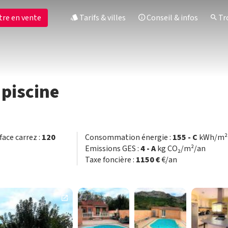
tre en vente
Tarifs & villes
Conseil & infos
Tro
 piscine
face carrez :
120
Consommation énergie :
155 - C
kWh/m² 
Emissions GES :
4 - A
kg CO₂/m²/an
Taxe foncière :
1150 €
€/an