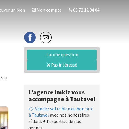
uver un bien
Mon compte
09 72 12 84 04
J'ai une question
❌ Pas intéressé
/an
L'agence imkiz vous
accompagne à Tautavel
👉 Vendez votre bien au bon prix
à Tautavel
avec nos honoraires
réduits + l'expertise de nos
agents.