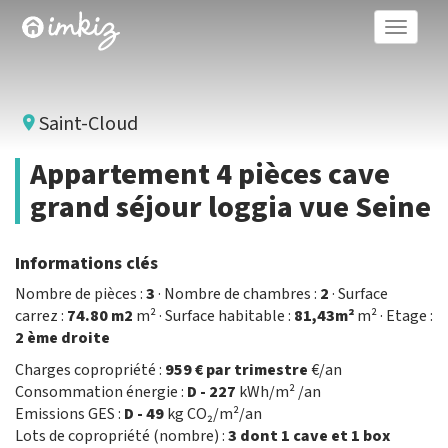
Toggle
naviga
Saint-Cloud
Appartement 4 pièces cave
grand séjour loggia vue Seine
Informations clés
Nombre de pièces :
3
· Nombre de chambres :
2
· Surface
carrez :
74.80 m2
m² · Surface habitable :
81,43m²
m² · Etage :
2 ème droite
Charges copropriété :
959 € par trimestre
€/an
Consommation énergie :
D - 227
kWh/m² /an
Emissions GES :
D - 49
kg CO₂/m²/an
Lots de copropriété (nombre) :
3 dont 1 cave et 1 box