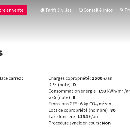
tre en vente
Tarifs & villes
Conseil & infos
Tro
s
face carrez :
Charges copropriété :
1500
€/an
DPE (note) :
D
Consommation énergie :
193
kWh/m² /a
GES (note) :
B
Emissions GES :
6
kg CO₂/m²/an
Lots de copropriété (nombre) :
80
Taxe foncière :
1134
€/an
Procédure syndic en cours :
Non