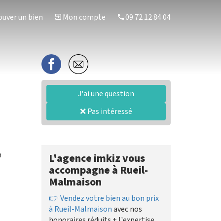
uver un bien
Mon compte
09 72 12 84 04
J'ai une question
❌ Pas intéressé
n
L'agence imkiz vous
accompagne à Rueil-
Malmaison
👉 Vendez votre bien au bon prix
à Rueil-Malmaison
avec nos
honoraires réduits + l'expertise