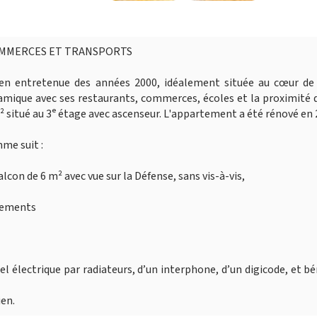
COMMERCES ET TRANSPORTS
en entretenue des années 2000, idéalement située au cœur de 
namique avec ses restaurants, commerces, écoles et la proximité
² situé au 3ᵉ étage avec ascenseur. L'appartement a été rénové en
me suit :
lcon de 6 m² avec vue sur la Défense, sans vis-à-vis,
gements
l électrique par radiateurs, d’un interphone, d’un digicode, et bé
ien.