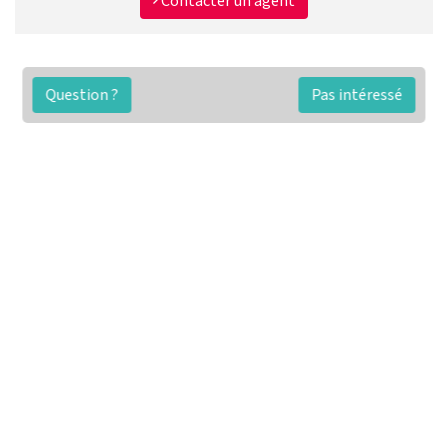
Contacter un agent
Question ?
Pas intéressé
FAQ
Conditions générales
Contact
🏷️ Nos tarifs en détail
Estimation immobilière gratuite
Simulation de financement gratuite en ligne