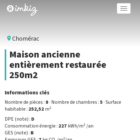
Toggle
naviga
Chomérac
Maison ancienne
entièrement restaurée
250m2
Informations clés
Nombre de pièces :
8
· Nombre de chambres :
5
· Surface
habitable :
252,52
m²
DPE (note) :
D
Consommation énergie :
227
kWh/m² /an
GES (note) :
B
Emissions GES :
7
kg CO₂/m²/an