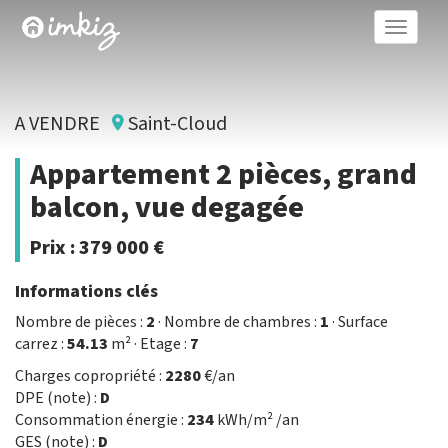
Toggle
naviga
A VENDRE
Saint-Cloud
Appartement 2 pièces, grand
balcon, vue degagée
Prix :
379 000 €
Informations clés
Nombre de pièces :
2
· Nombre de chambres :
1
· Surface
carrez :
54.13
m² · Etage :
7
Charges copropriété :
2280
€/an
DPE (note) :
D
Consommation énergie :
234
kWh/m² /an
GES (note) :
D