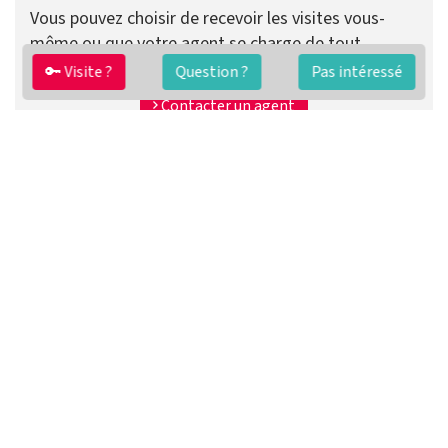
Vous pouvez choisir de recevoir les visites vous-
même ou que votre agent se charge de tout.
🔑 Visite ?
Question ?
Pas intéressé
Préparer ma vente
Contacter un agent
FAQ
Conditions générales
Contact