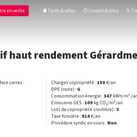
tre en vente
Tarifs & villes
Conseil & infos
Tro
tif haut rendement Gérardm
face carrez :
Charges copropriété :
150
€/an
DPE (note) :
G
Consommation énergie :
347
kWh/m² /a
Emissions GES :
109
kg CO₂/m²/an
Lots de copropriété (nombre) :
3
Taxe foncière :
914
€/an
Procédure syndic en cours :
Non