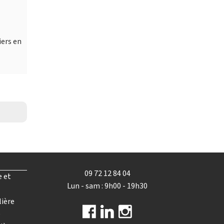
iers en
09 72 12 84 04
e et
Lun - sam : 9h00 - 19h30
lière
e