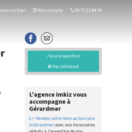
uver un bien
Mon compte
09 72 12 84 04
er
J'ai une question
❌ Pas intéressé
n
L'agence imkiz vous
accompagne à
Gérardmer
👉 Vendez votre bien au bon prix
à Gérardmer
avec nos honoraires
réduits + l'expertise de nos