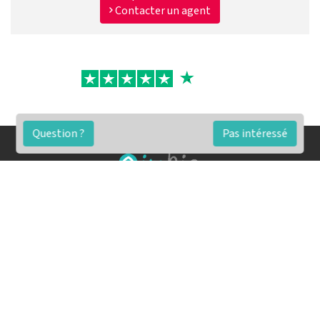
Contacter un agent
Question ?
Pas intéressé
FAQ
Conditions générales
Contact
🏷️ Nos tarifs en détail
Estimation immobilière gratuite