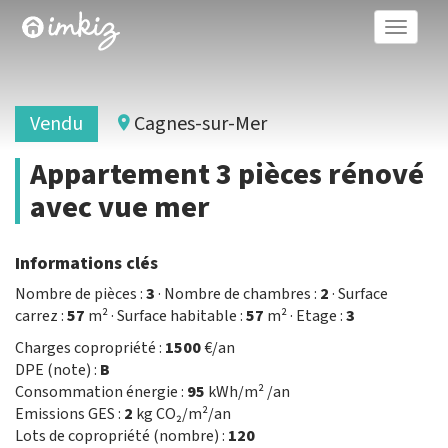
Toggle
naviga
Vendu
Cagnes-sur-Mer
Appartement 3 pièces rénové
avec vue mer
Informations clés
Nombre de pièces :
3
· Nombre de chambres :
2
· Surface
carrez :
57
m² · Surface habitable :
57
m² · Etage :
3
Charges copropriété :
1500
€/an
DPE (note) :
B
Consommation énergie :
95
kWh/m² /an
Emissions GES :
2
kg CO₂/m²/an
Lots de copropriété (nombre) :
120