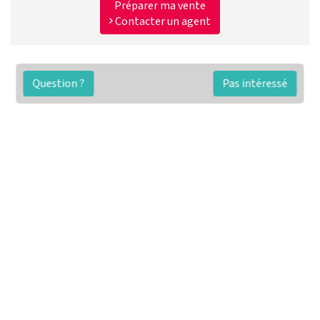
Préparer ma vente
Contacter un agent
Question ?
Pas intéressé
FAQ
Conditions générales
Contact
🏷️ Nos tarifs en détail
Estimation immobilière gratuite