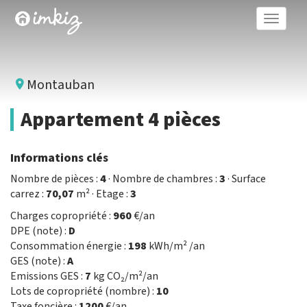
Toggle
naviga
Montauban
Appartement 4 pièces
Informations clés
Nombre de pièces :
4
· Nombre de chambres :
3
· Surface
carrez :
70,07
m² · Etage :
3
Charges copropriété :
960
€/an
DPE (note) :
D
Consommation énergie :
198
kWh/m² /an
GES (note) :
A
Emissions GES :
7
kg CO₂/m²/an
Lots de copropriété (nombre) :
10
Taxe foncière :
1200
€/an