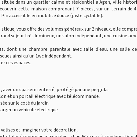
située dans un quartier calme et résidentiel à Agen, ville histor
découvrir cette maison comprenant 7 pièces, sur un terrain de 
Pin accessible en mobilité douce (piste cyclable).
istique, vous offre des volumes généreux sur 2 niveaux, elle compre
rand séjour très lumineux, un salon indépendant, une cuisine a
s, dont une chambre parentale avec salle d'eau, une salle de
sques ainsi qu'un 1wc indépendant.
er ces espaces.
² , avec un spa semi enterré, protégé par une pergola.
llon et un portail électrique avec télécommande.
sée sur le coté du jardin.
arger un véhicule électrique.
 valises et imaginer votre décoration,
ort et des économies maximales : chaudière gaz à condensation 