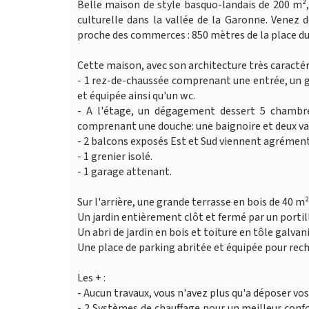
Belle maison de style basquo-landais de 200 m², 
culturelle dans la vallée de la Garonne. Venez 
proche des commerces : 850 mètres de la place du 
Cette maison, avec son architecture très caractér
- 1 rez-de-chaussée comprenant une entrée, un g
et équipée ainsi qu'un wc.
- A l'étage, un dégagement dessert 5 chambre
comprenant une douche: une baignoire et deux va
- 2 balcons exposés Est et Sud viennent agrément
- 1 grenier isolé.
- 1 garage attenant.
Sur l'arrière, une grande terrasse en bois de 40 m
Un jardin entièrement clôt et fermé par un porti
Un abri de jardin en bois et toiture en tôle galvani
Une place de parking abritée et équipée pour rech
Les + :
- Aucun travaux, vous n'avez plus qu'a déposer vos
- 2 Systèmes de chauffage pour un meilleur conf