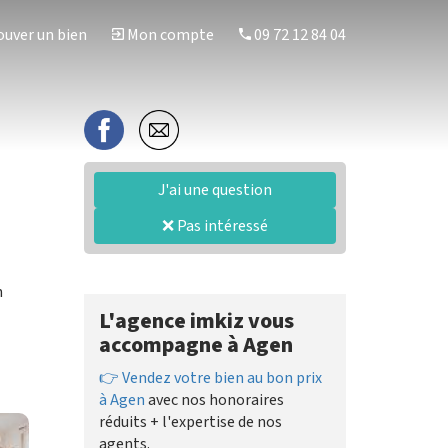
uver un bien
Mon compte
09 72 12 84 04
J'ai une question
❌ Pas intéressé
n
L'agence imkiz vous
accompagne à Agen
👉 Vendez votre bien au bon prix
à Agen
avec nos honoraires
réduits + l'expertise de nos
agents.