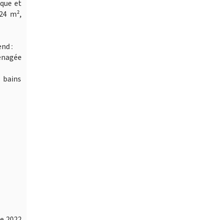
ique et
424 m²,
nd :
ménagée
 bains
de 2022