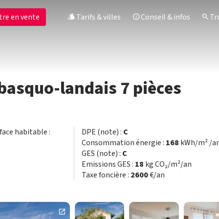
tre en vente
Tarifs & villes
Conseil & infos
Tro
 basquo-landais 7 pièces
rface habitable :
DPE (note) :
C
Consommation énergie :
168
kWh/m² /a
GES (note) :
C
Emissions GES :
18
kg CO₂/m²/an
Taxe foncière :
2600
€/an