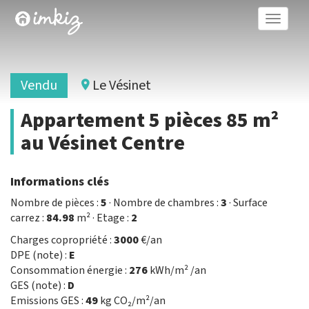
Toggle
naviga
Vendu
Le Vésinet
Appartement 5 pièces 85 m²
au Vésinet Centre
Informations clés
Nombre de pièces :
5
· Nombre de chambres :
3
· Surface
carrez :
84.98
m² · Etage :
2
Charges copropriété :
3000
€/an
DPE (note) :
E
Consommation énergie :
276
kWh/m² /an
GES (note) :
D
Emissions GES :
49
kg CO₂/m²/an