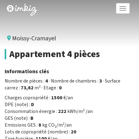
Toggle
naviga
Moissy-Cramayel
Appartement 4 pièces
Informations clés
Nombre de pièces :
4
· Nombre de chambres :
3
· Surface
carrez :
73,62
m² · Etage :
0
Charges copropriété :
1500
€/an
DPE (note) :
D
Consommation énergie :
222
kWh/m² /an
GES (note) :
B
Emissions GES :
8
kg CO₂/m²/an
Lots de copropriété (nombre) :
20
Taxe foncière :
1100
€/an