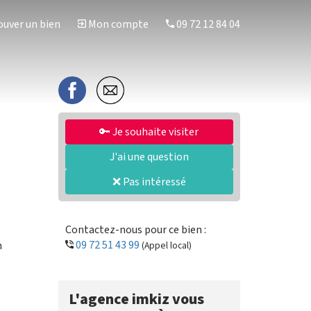
uver un bien
Mon compte
09 72 12 84 04
🔑 Je souhaite visiter
J'ai une question
❌ Pas intéressé
Contactez-nous pour ce bien :
09 72 51 43 99
n
(Appel local)
L'agence imkiz vous