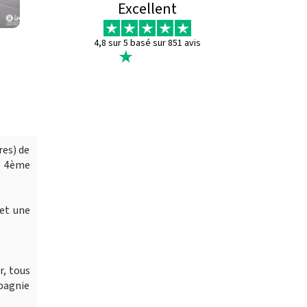
Excellent
4,8 sur 5 basé sur 851 avis
res) de
u 4ème
 et une
r, tous
mpagnie