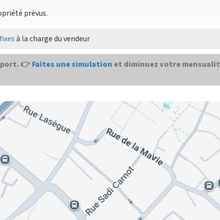
opriété prévus.
fixes
à la charge du vendeur
port. 👉
Faites une simulation
et diminuez votre mensualit