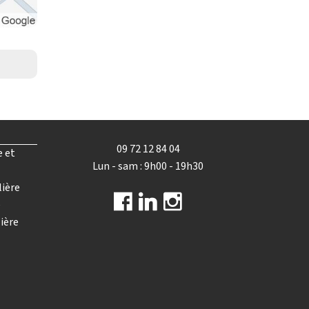
09 72 12 84 04
e et
Lun - sam : 9h00 - 19h30
lière
e
ière