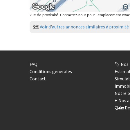
Vue de proximité. Contactez-nous pour l'emplacement exac
🗺️
Voir d'autres annonces similaires à proximité
FAQ
🏷️ Nos 
Conditions générales
Estimat
Contact
Simulat
immobi
Notre b
▶️ Nos a
🤝🏡 De