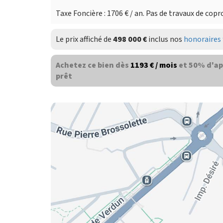
Taxe Foncière : 1706 € / an. Pas de travaux de copr
Le prix affiché de
498 000 €
inclus nos
honoraires 
Achetez ce bien dès
1193 € / mois
et 50% d'ap
prêt