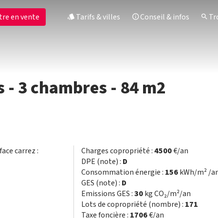
tre en vente
Tarifs & villes
Conseil & infos
Tro
 - 3 chambres - 84 m2
face carrez :
Charges copropriété :
4500
€/an
DPE (note) :
D
Consommation énergie :
156
kWh/m² /a
GES (note) :
D
Emissions GES :
30
kg CO₂/m²/an
Lots de copropriété (nombre) :
171
Taxe foncière :
1706
€/an