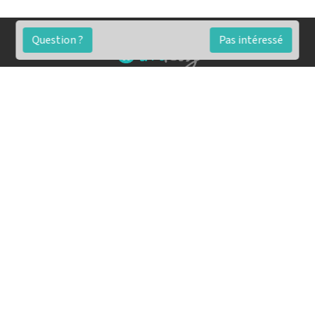
Question ?
Pas intéressé
FAQ
Conditions générales
Contact
🏷️ Nos tarifs en détail
Estimation immobilière gratuite
Simulation de financement gratuite en ligne
Notre blog pour réussir l'immobilier
▶️ Nos analyses et conseils en vidéo
🤝🏡 Devenez agent immobilier imkiz