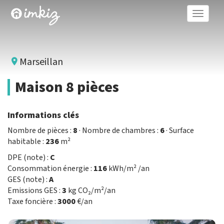
Toggle
naviga
Marseillan
Maison 8 pièces
Informations clés
Nombre de pièces :
8
· Nombre de chambres :
6
· Surface
habitable :
236
m²
DPE (note) :
C
Consommation énergie :
116
kWh/m² /an
GES (note) :
A
Emissions GES :
3
kg CO₂/m²/an
Taxe foncière :
3000
€/an