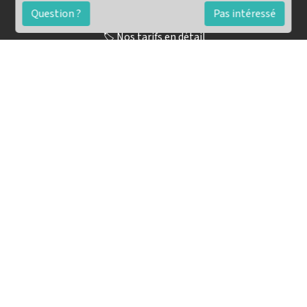
Contact
Question ?
Pas intéressé
🏷️ Nos tarifs en détail
Estimation immobilière gratuite
Simulation de financement gratuite en ligne
Notre blog pour réussir l'immobilier
▶️ Nos analyses et conseils en vidéo
🤝🏡 Devenez agent immobilier imkiz
Conseils pour une vente simple et rapide
Les étapes de la vente immobilière
Les diagnostics pour une vente
La promesse de vente immobilière