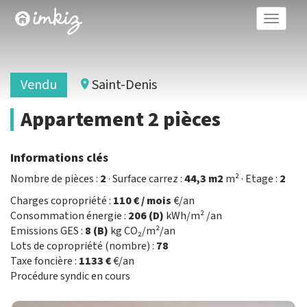
Toggle
naviga
Vendu
Saint-Denis
Appartement 2 pièces
Informations clés
Nombre de pièces :
2
· Surface carrez :
44,3 m2
m² · Etage :
2
Charges copropriété :
110 € / mois
€/an
Consommation énergie :
206 (D)
kWh/m² /an
Emissions GES :
8 (B)
kg CO₂/m²/an
Lots de copropriété (nombre) :
78
Taxe foncière :
1133 €
€/an
Procédure syndic en cours