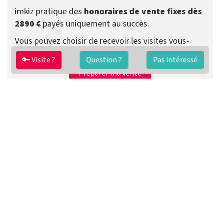
imkiz pratique des
honoraires de vente fixes dès
2890 €
payés uniquement au succès.
Vous pouvez choisir de recevoir les visites vous-
même ou que votre agent se charge de tout.
🔑 Visite ?
Question ?
Pas intéressé
Préparer ma vente
Contacter un agent
FAQ