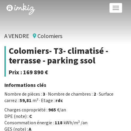
Toggle
naviga
A VENDRE
Colomiers
Colomiers- T3- climatisé -
terrasse - parking ssol
Prix :
169 890 €
Informations clés
Nombre de pièces :
3
· Nombre de chambres :
2
· Surface
carrez :
59,81
m² · Etage :
rdc
Charges copropriété :
965
€/an
DPE (note) :
C
Consommation énergie :
118
kWh/m² /an
GES (note) :
A