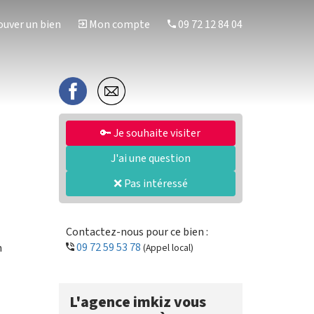
uver un bien
Mon compte
09 72 12 84 04
🔑 Je souhaite visiter
J'ai une question
❌ Pas intéressé
Contactez-nous pour ce bien :
09 72 59 53 78
n
(Appel local)
L'agence imkiz vous