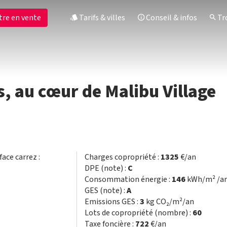
tre en vente
Tarifs & villes
Conseil & infos
Tro
, au cœur de Malibu Village
face carrez :
Charges copropriété :
1325
€/an
DPE (note) :
C
Consommation énergie :
146
kWh/m² /a
GES (note) :
A
Emissions GES :
3
kg CO₂/m²/an
Lots de copropriété (nombre) :
60
Taxe foncière :
722
€/an