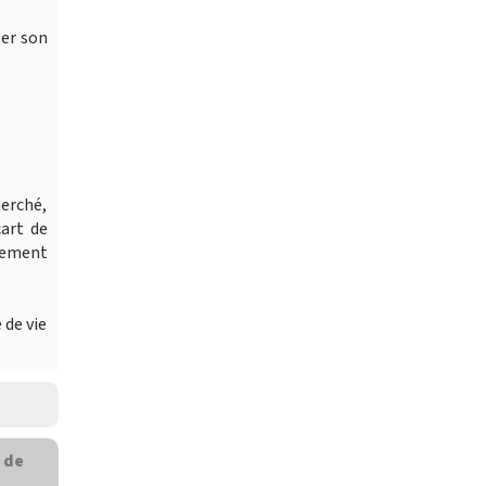
ser son
erché,
cart de
dement
 de vie
 de