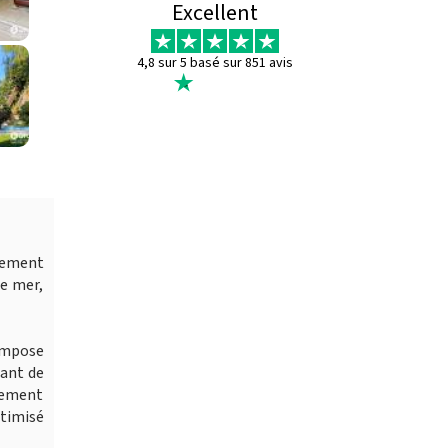
Excellent
4,8 sur 5 basé sur 851 avis
rtement
de mer,
compose
tant de
alement
timisé