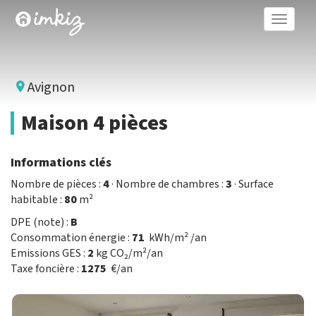
Toggle
naviga
Avignon
Maison 4 pièces
Informations clés
Nombre de pièces :
4
· Nombre de chambres :
3
· Surface
habitable :
80
m²
DPE (note) :
B
Consommation énergie :
71
kWh/m² /an
Emissions GES :
2
kg CO₂/m²/an
Taxe foncière :
1275
€/an