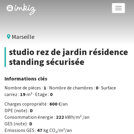
Toggle
naviga
Marseille
studio rez de jardin résidence
standing sécurisée
Informations clés
Nombre de pièces :
1
· Nombre de chambres :
0
· Surface
carrez :
19
m² · Etage :
0
Charges copropriété :
600
€/an
DPE (note) :
D
Consommation énergie :
222
kWh/m² /an
GES (note) :
D
Emissions GES :
47
kg CO₂/m²/an