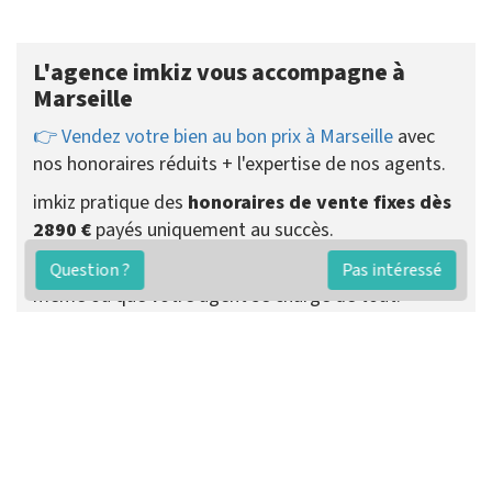
L'agence imkiz vous accompagne à
Marseille
👉 Vendez votre bien au bon prix à Marseille
avec
nos honoraires réduits + l'expertise de nos agents.
imkiz pratique des
honoraires de vente fixes dès
2890 €
payés uniquement au succès.
Vous pouvez choisir de recevoir les visites vous-
Question ?
Pas intéressé
même ou que votre agent se charge de tout.
Préparer ma vente
Contacter un agent