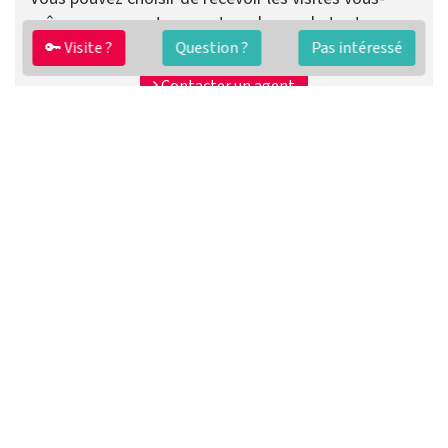
même ou que votre agent se charge de tout.
🔑 Visite ?
Question ?
Pas intéressé
Préparer ma vente
Contacter un agent
FAQ
Conditions générales
Contact