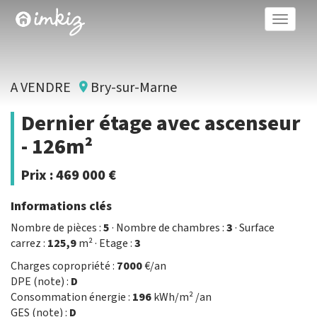
Toggle
naviga
A VENDRE
Bry-sur-Marne
Dernier étage avec ascenseur
- 126m²
Prix :
469 000 €
Informations clés
Nombre de pièces :
5
· Nombre de chambres :
3
· Surface
carrez :
125,9
m² · Etage :
3
Charges copropriété :
7000
€/an
DPE (note) :
D
Consommation énergie :
196
kWh/m² /an
GES (note) :
D