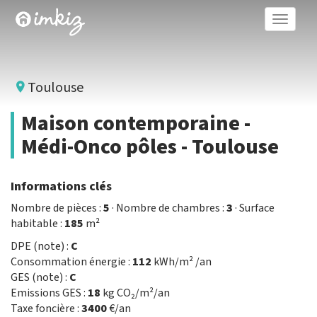
Toggle
naviga
Toulouse
Maison contemporaine -
Médi-Onco pôles - Toulouse
Informations clés
Nombre de pièces :
5
· Nombre de chambres :
3
· Surface
habitable :
185
m²
DPE (note) :
C
Consommation énergie :
112
kWh/m² /an
GES (note) :
C
Emissions GES :
18
kg CO₂/m²/an
Taxe foncière :
3400
€/an