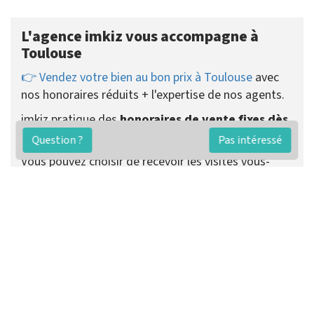
L'agence imkiz vous accompagne à
Toulouse
👉 Vendez votre bien au bon prix à Toulouse
avec
nos honoraires réduits + l'expertise de nos agents.
imkiz pratique des
honoraires de vente fixes dès
2890 €
payés uniquement au succès.
Question ?
Pas intéressé
Vous pouvez choisir de recevoir les visites vous-
même ou que votre agent se charge de tout.
Préparer ma vente
Contacter un agent