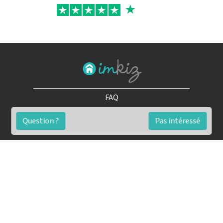
FAQ
Conditions générales
Question ?
Pas intéressé
Contact
🏷️ Nos tarifs en détail
Estimation immobilière gratuite
Simulation de financement gratuite en ligne
Notre blog pour réussir l'immobilier
▶️ Nos analyses et conseils en vidéo