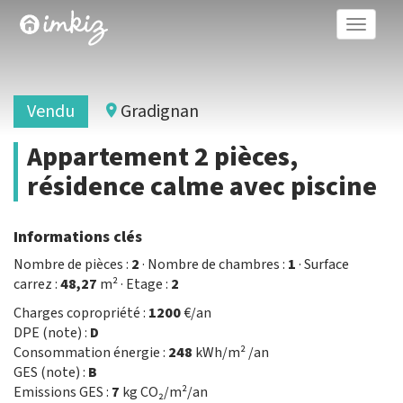
Toggle
naviga
Vendu
Gradignan
Appartement 2 pièces,
résidence calme avec piscine
Informations clés
Nombre de pièces :
2
· Nombre de chambres :
1
· Surface
carrez :
48,27
m² · Etage :
2
Charges copropriété :
1200
€/an
DPE (note) :
D
Consommation énergie :
248
kWh/m² /an
GES (note) :
B
Emissions GES :
7
kg CO₂/m²/an