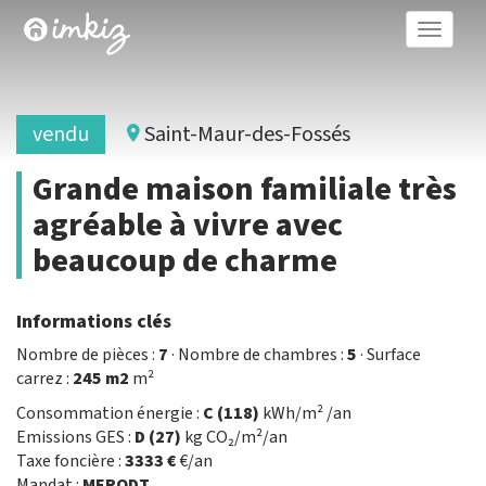
Toggle
naviga
vendu
Saint-Maur-des-Fossés
Grande maison familiale très
agréable à vivre avec
beaucoup de charme
Informations clés
Nombre de pièces :
7
· Nombre de chambres :
5
· Surface
carrez :
245 m2
m²
Consommation énergie :
C (118)
kWh/m² /an
Emissions GES :
D (27)
kg CO₂/m²/an
Taxe foncière :
3333 €
€/an
Mandat :
MERODT