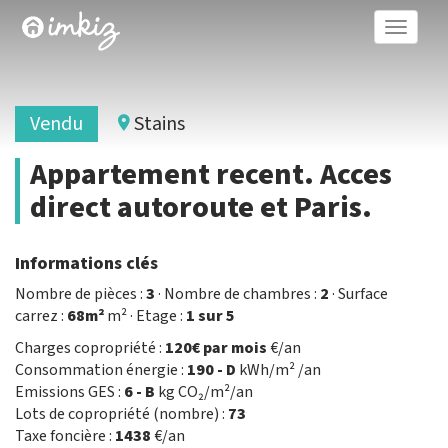
Toggle
naviga
Vendu
Stains
Appartement recent. Acces
direct autoroute et Paris.
Informations clés
Nombre de pièces :
3
· Nombre de chambres :
2
· Surface
carrez :
68m²
m² · Etage :
1 sur 5
Charges copropriété :
120€ par mois
€/an
Consommation énergie :
190 - D
kWh/m² /an
Emissions GES :
6 - B
kg CO₂/m²/an
Lots de copropriété (nombre) :
73
Taxe foncière :
1438
€/an