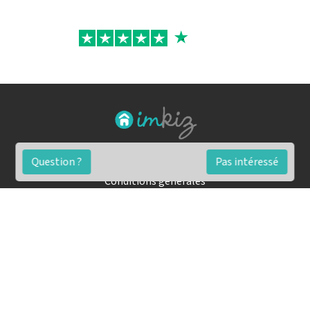
FAQ
Question ?
Pas intéressé
Conditions générales
Contact
🏷️ Nos tarifs en détail
Estimation immobilière gratuite
Simulation de financement gratuite en ligne
Notre blog pour réussir l'immobilier