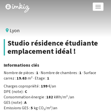
Toggle
naviga
Lyon
Studio résidence étudiante
emplacement idéal !
Informations clés
Nombre de pièces :
1
· Nombre de chambres :
1
· Surface
carrez :
19.63
m² · Etage :
1
Charges copropriété :
199
€/an
DPE (note) :
C
Consommation énergie :
182
kWh/m² /an
GES (note) :
A
Emissions GES :
5
kg CO₂/m²/an