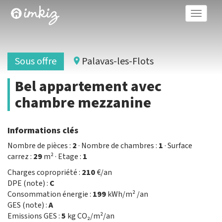
Toggle
naviga
Sous offre
Palavas-les-Flots
Bel appartement avec
chambre mezzanine
Informations clés
Nombre de pièces :
2
· Nombre de chambres :
1
· Surface
carrez :
29
m² · Etage :
1
Charges copropriété :
210
€/an
DPE (note) :
C
Consommation énergie :
199
kWh/m² /an
GES (note) :
A
Emissions GES :
5
kg CO₂/m²/an