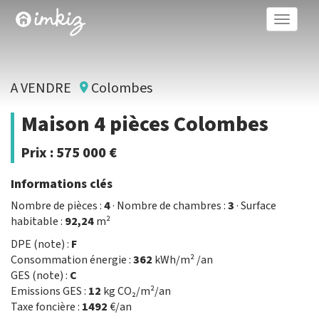
Toggle
naviga
A VENDRE
Colombes
Maison 4 pièces Colombes
Prix :
575 000 €
Informations clés
Nombre de pièces :
4
· Nombre de chambres :
3
· Surface
habitable :
92,24
m²
DPE (note) :
F
Consommation énergie :
362
kWh/m² /an
GES (note) :
C
Emissions GES :
12
kg CO₂/m²/an
Taxe foncière :
1492
€/an