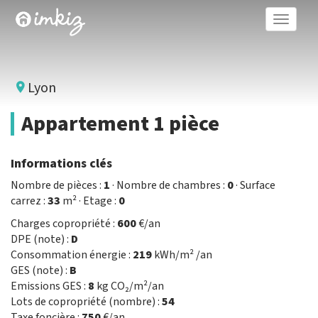
Toggle
naviga
Lyon
Appartement 1 pièce
Informations clés
Nombre de pièces :
1
· Nombre de chambres :
0
· Surface
carrez :
33
m² · Etage :
0
Charges copropriété :
600
€/an
DPE (note) :
D
Consommation énergie :
219
kWh/m² /an
GES (note) :
B
Emissions GES :
8
kg CO₂/m²/an
Lots de copropriété (nombre) :
54
Taxe foncière :
750
€/an