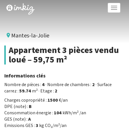
Toggle
naviga
Mantes-la-Jolie
Appartement 3 pièces vendu
loué – 59,75 m²
Informations clés
Nombre de pièces :
4
· Nombre de chambres :
2
· Surface
carrez :
59.74
m² · Etage :
2
Charges copropriété :
1500
€/an
DPE (note) :
B
Consommation énergie :
104
kWh/m² /an
GES (note) :
A
Emissions GES :
3
kg CO₂/m²/an