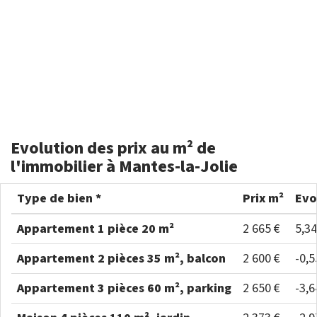
Evolution des prix au m² de
l'immobilier à Mantes-la-Jolie
Type de bien *
Prix m²
Evo
Appartement 1 pièce 20 m²
2 665 €
5,3
Appartement 2 pièces 35 m², balcon
2 600 €
-0,
Appartement 3 pièces 60 m², parking
2 650 €
-3,