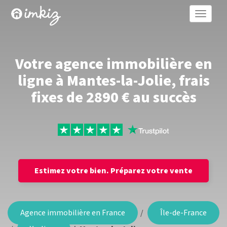
Toggle
naviga
Votre agence immobilière en
ligne à Mantes-la-Jolie, frais
fixes de 2890 € au succès
Estimez votre bien.
Préparez votre vente
Agence immobilière en France
Île-de-France