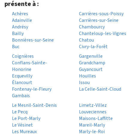
présente à :
Achères
Carrières-sous-Poissy
Adainville
Carrières-sur-Seine
Andrésy
Chambourcy
Bailly
Chanteloup-les-Vignes
Bonnières-sur-Seine
Chatou
Buc
Civry-la-Forêt
Coignières
Gargenville
Conflans-Sainte-
Grandchamp
Honorine
Guyancourt
Ecquevilly
Houilles
Élancourt
Issou
Fontenay-le-Fleury
La Celle-Saint-Cloud
Gambais
Le Mesnil-Saint-Denis
Limetz-Villez
Le Pecq
Louveciennes
Le Port-Marly
Maisons-Laffitte
Le Vésinet
Mareil-Marly
Les Mureaux
Marly-le-Roi