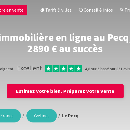
tre en vente
Tarifs & villes
Conseil & infos
Tro
immobilière en ligne au Pecq, 
2890 € au succès
Excellent
moignent
4,8 sur 5 basé sur 851 avi
Estimez votre bien.
Préparez votre vente
-France
Yvelines
Le Pecq