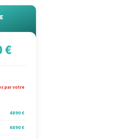
E
0 €
es par votre
4890 €
6890 €