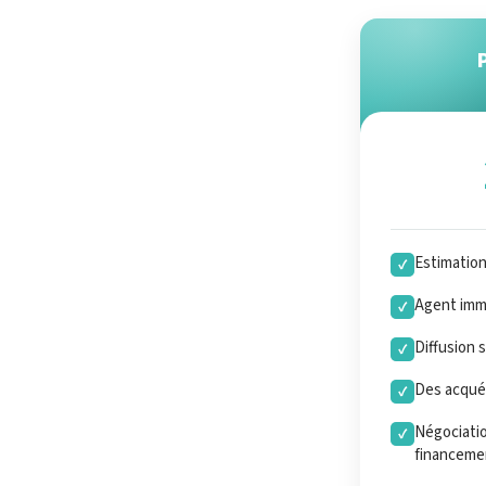
Estimatio
✓
Agent immo
✓
Diffusion 
✓
Des acquér
✓
Négociatio
✓
financeme