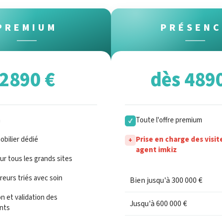
PREMIUM
PRÉSENC
2890 €
dès 489
n
Toute l'offre premium
✓
bilier dédié
Prise en charge des visit
+
agent imkiz
sur tous les grands sites
eurs triés avec soin
Bien jusqu'à 300 000 €
n et validation des
Jusqu'à 600 000 €
nts