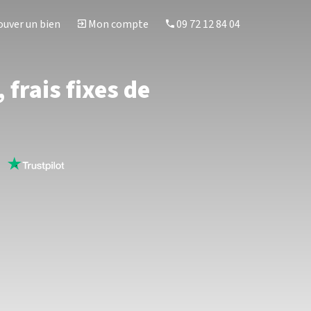
uver un bien
Mon compte
09 72 12 84 04
frais fixes de
s