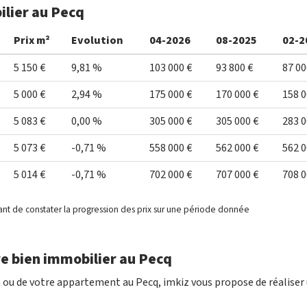
ilier au Pecq
Prix m²
Evolution
04-2026
08-2025
02-2
5 150 €
9,81 %
103 000 €
93 800 €
87 00
5 000 €
2,94 %
175 000 €
170 000 €
158 0
5 083 €
0,00 %
305 000 €
305 000 €
283 0
5 073 €
-0,71 %
558 000 €
562 000 €
562 0
5 014 €
-0,71 %
702 000 €
707 000 €
708 0
ant de constater la progression des prix sur une période donnée
e bien immobilier au Pecq
n ou de votre appartement au Pecq, imkiz vous propose de réaliser