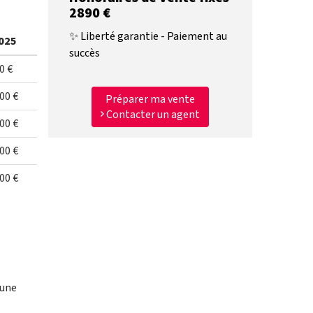
2890 €
✨ Liberté garantie - Paiement au
025
succès
0 €
00 €
Préparer ma vente
Contacter un agent
00 €
00 €
00 €
 une