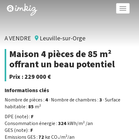
Toggle
naviga
A VENDRE
Leuville-sur-Orge
Maison 4 pièces de 85 m²
offrant un beau potentiel
Prix :
229 000 €
Informations clés
Nombre de pièces :
4
· Nombre de chambres :
3
· Surface
habitable :
85
m²
DPE (note) :
F
Consommation énergie :
324
kWh/m² /an
GES (note) :
F
Emissions GES :
72
kg CO₂/m²/an