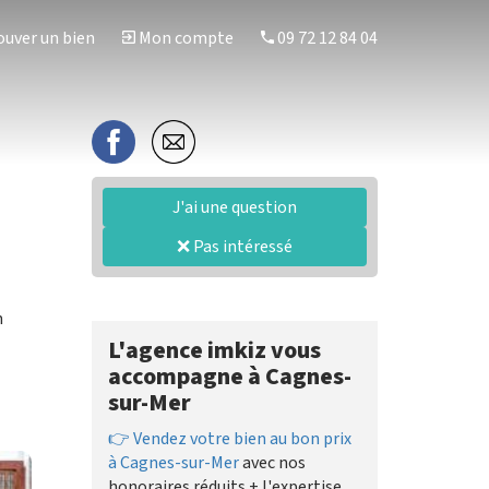
uver un bien
Mon compte
09 72 12 84 04
J'ai une question
❌ Pas intéressé
n
L'agence imkiz vous
accompagne à Cagnes-
sur-Mer
👉 Vendez votre bien au bon prix
à Cagnes-sur-Mer
avec nos
honoraires réduits + l'expertise