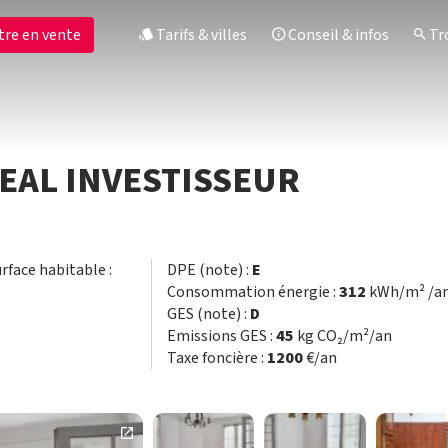
tre en vente
Tarifs & villes
Conseil & infos
Tro
IDEAL INVESTISSEUR
urface habitable :
DPE (note) :
E
Consommation énergie :
312
kWh/m² /a
GES (note) :
D
Emissions GES :
45
kg CO₂/m²/an
Taxe foncière :
1200
€/an