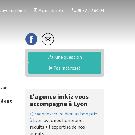
uver un bien
Mon compte
09 72 12 84 04
J'ai une question
❌ Pas intéressé
/an
L'agence imkiz vous
 (dont
accompagne à Lyon
👉 Vendez votre bien au bon prix
à Lyon
avec nos honoraires
réduits + l'expertise de nos
agents.