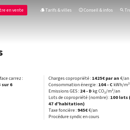
tre en vente
Tarifs & villes
Conseil & infos
Tro
s
face carrez :
Charges copropriété :
1425€ par an
€/an
5 sur 6
Consommation énergie :
104 - C
kWh/m² 
Emissions GES :
24 - D
kg CO₂/m²/an
Lots de copropriété (nombre) :
100 lots
47 d'habitation)
Taxe foncière :
945€
€/an
Procédure syndic en cours