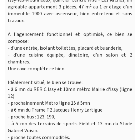
Issy-les-Moulineaux, quartier Centre Ville - Les Arches, un
agréable appartement 3 pièces, 47 m² au 1 er étage d'un
immeuble 1900 avec ascenseur, bien entretenu et sans
travaux.
A l'agencement fonctionnel et optimisé, ce bien se
compose :
- d'une entrée, isolant toilettes, placard et buanderie,
- d'une cuisine équipée, dinatoire, d'un salon et 2
chambres.
Une cave complète ce bien.
Idéalement situé, le bien se trouve :
- à 6 mn du RER C Issy et 10mn métro Mairie d'Issy (ligne
12)
- prochainement Métro ligne 15 à 5mn
- à 6 mn du Trame T2 Jacques Henry Lartigue
- proche bus : 123, 190,
- à 5 mn des terrains de sports Field et 13 mn du Stade
Gabriel Voisin.
- proche toutes commodités.