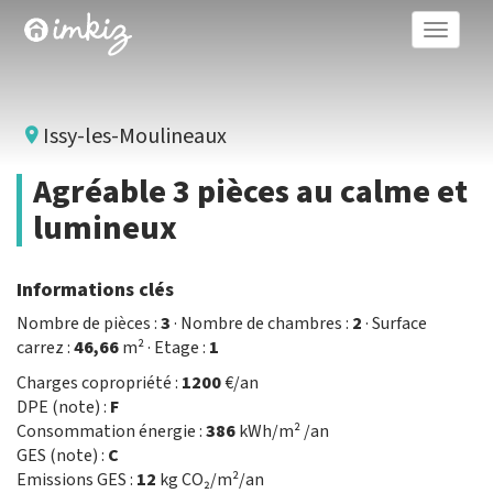
Toggle
naviga
Issy-les-Moulineaux
Agréable 3 pièces au calme et
lumineux
Informations clés
Nombre de pièces :
3
· Nombre de chambres :
2
· Surface
carrez :
46,66
m² · Etage :
1
Charges copropriété :
1200
€/an
DPE (note) :
F
Consommation énergie :
386
kWh/m² /an
GES (note) :
C
Emissions GES :
12
kg CO₂/m²/an