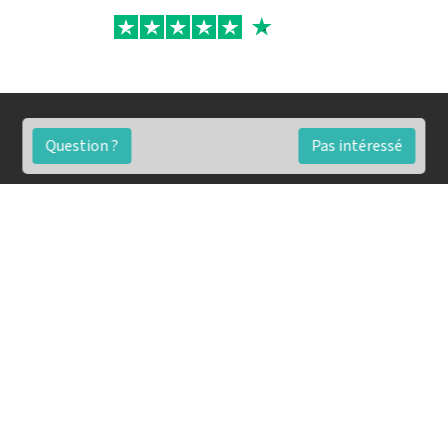
Question ?
Pas intéressé
FAQ
Conditions générales
Contact
🏷️ Nos tarifs en détail
Estimation immobilière gratuite
Simulation de financement gratuite en ligne
Notre blog pour réussir l'immobilier
▶️ Nos analyses et conseils en vidéo