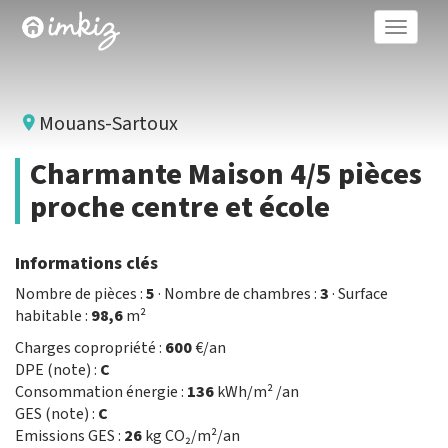
Toggle
naviga
Mouans-Sartoux
Charmante Maison 4/5 pièces
proche centre et école
Informations clés
Nombre de pièces :
5
· Nombre de chambres :
3
· Surface
habitable :
98,6
m²
Charges copropriété :
600
€/an
DPE (note) :
C
Consommation énergie :
136
kWh/m² /an
GES (note) :
C
Emissions GES :
26
kg CO₂/m²/an