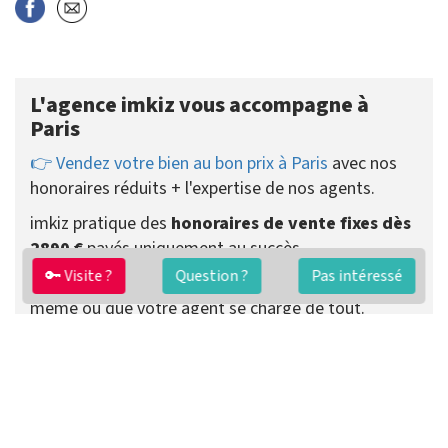
L'agence imkiz vous accompagne à
Paris
👉 Vendez votre bien au bon prix à Paris
avec nos
honoraires réduits + l'expertise de nos agents.
imkiz pratique des
honoraires de vente fixes dès
2890 €
payés uniquement au succès.
🔑 Visite ?
Question ?
Pas intéressé
Vous pouvez choisir de recevoir les visites vous-
même ou que votre agent se charge de tout.
Préparer ma vente
Contacter un agent