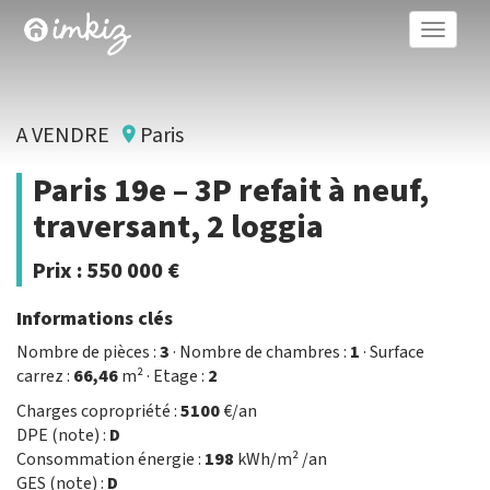
Toggle
naviga
A VENDRE
Paris
Paris 19e – 3P refait à neuf,
traversant, 2 loggia
Prix :
550 000 €
Informations clés
Nombre de pièces :
3
· Nombre de chambres :
1
· Surface
carrez :
66,46
m² · Etage :
2
Charges copropriété :
5100
€/an
DPE (note) :
D
Consommation énergie :
198
kWh/m² /an
GES (note) :
D