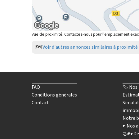
Vue de proximité. Contactez-nous pour l'emplacement exac
🗺️
Voir d'autres annonces similaires à proximité
FAQ
🏷️ Nos 
Conditions générales
Estimat
Contact
Simulat
immobi
Notre b
▶️ Nos a
🤝🏡 De