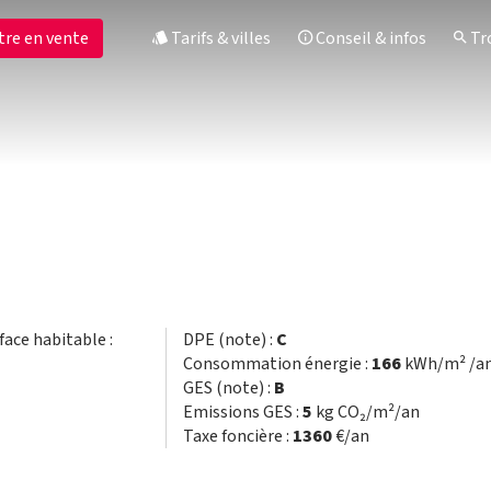
tre en vente
Tarifs & villes
Conseil & infos
Tro
rface habitable :
DPE (note) :
C
Consommation énergie :
166
kWh/m² /a
GES (note) :
B
Emissions GES :
5
kg CO₂/m²/an
Taxe foncière :
1360
€/an