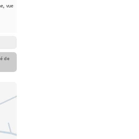
e, vue
é de