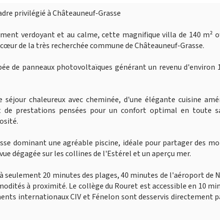
cadre privilégié à Châteauneuf-Grasse
ment verdoyant et au calme, cette magnifique villa de 140 m² o
au cœur de la très recherchée commune de Châteauneuf-Grasse.
pée de panneaux photovoltaïques générant un revenu d'environ 1
e séjour chaleureux avec cheminée, d'une élégante cuisine amér
 de prestations pensées pour un confort optimal en toute sa
osité.
rrasse dominant une agréable piscine, idéale pour partager des 
 vue dégagée sur les collines de l'Estérel et un aperçu mer.
à seulement 20 minutes des plages, 40 minutes de l'aéroport de N
modités à proximité. Le collège du Rouret est accessible en 10 mi
ements internationaux CIV et Fénelon sont desservis directement p