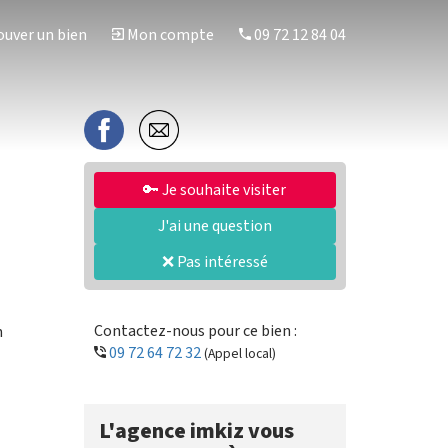
uver un bien
Mon compte
09 72 12 84 04
🔑 Je souhaite visiter
J'ai une question
❌ Pas intéressé
Contactez-nous pour ce bien :
n
09 72 64 72 32
(Appel local)
L'agence imkiz vous