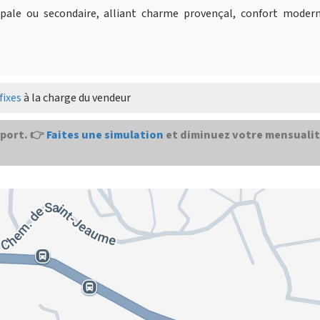
ipale ou secondaire, alliant charme provençal, confort modern
fixes
à la charge du vendeur
port. 👉
Faites une simulation
et diminuez votre mensualit