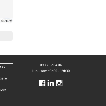
09 72 12 84 04
e et
Lun - sam : 9h00 - 19h30
lière
e
ière