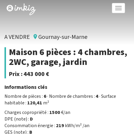
Toggle
naviga
A VENDRE
Gournay-sur-Marne
Maison 6 pièces : 4 chambres,
2WC, garage, jardin
Prix :
443 000 €
Informations clés
Nombre de pièces :
6
· Nombre de chambres :
4
· Surface
habitable :
120,41
m²
Charges copropriété :
1500
€/an
DPE (note) :
D
Consommation énergie :
219
kWh/m² /an
GES (note) :
B