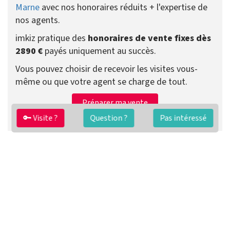
Marne
avec nos honoraires réduits + l'expertise de
nos agents.
imkiz pratique des
honoraires de vente fixes dès
2890 €
payés uniquement au succès.
Vous pouvez choisir de recevoir les visites vous-
même ou que votre agent se charge de tout.
Préparer ma vente
Contacter un agent
🔑 Visite ?
Question ?
Pas intéressé