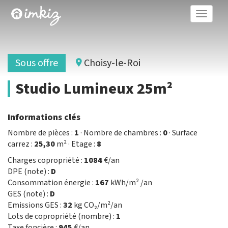
Toggle
naviga
Sous offre
Choisy-le-Roi
Studio Lumineux 25m²
Informations clés
Nombre de pièces :
1
· Nombre de chambres :
0
· Surface
carrez :
25,30
m² · Etage :
8
Charges copropriété :
1084
€/an
DPE (note) :
D
Consommation énergie :
167
kWh/m² /an
GES (note) :
D
Emissions GES :
32
kg CO₂/m²/an
Lots de copropriété (nombre) :
1
Taxe foncière :
945
€/an