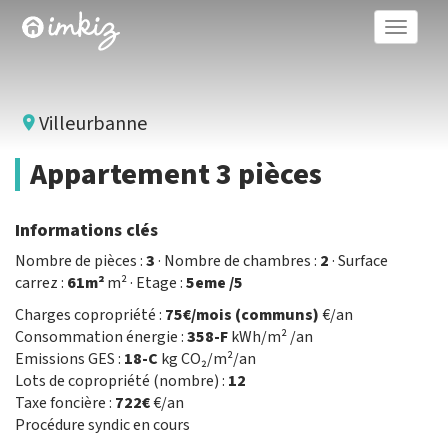
Toggle
naviga
Villeurbanne
Appartement 3 pièces
Informations clés
Nombre de pièces :
3
· Nombre de chambres :
2
· Surface
carrez :
61m²
m² · Etage :
5eme /5
Charges copropriété :
75€/mois (communs)
€/an
Consommation énergie :
358-F
kWh/m² /an
Emissions GES :
18-C
kg CO₂/m²/an
Lots de copropriété (nombre) :
12
Taxe foncière :
722€
€/an
Procédure syndic en cours