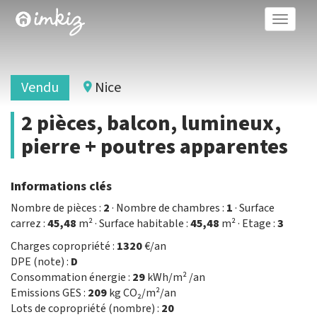
Toggle
naviga
Vendu
Nice
2 pièces, balcon, lumineux,
pierre + poutres apparentes
Informations clés
Nombre de pièces :
2
· Nombre de chambres :
1
· Surface
carrez :
45,48
m² · Surface habitable :
45,48
m² · Etage :
3
Charges copropriété :
1320
€/an
DPE (note) :
D
Consommation énergie :
29
kWh/m² /an
Emissions GES :
209
kg CO₂/m²/an
Lots de copropriété (nombre) :
20