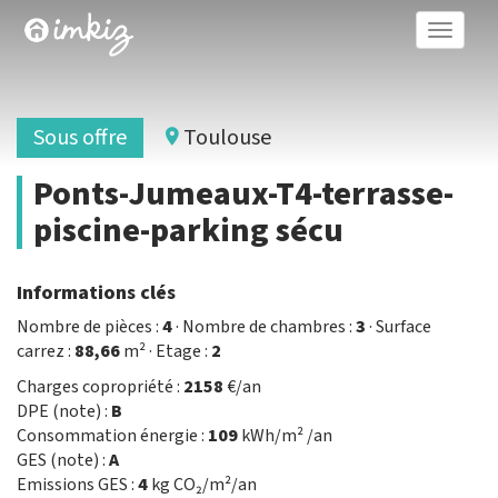
Toggle
naviga
Sous offre
Toulouse
Ponts-Jumeaux-T4-terrasse-
piscine-parking sécu
Informations clés
Nombre de pièces :
4
· Nombre de chambres :
3
· Surface
carrez :
88,66
m² · Etage :
2
Charges copropriété :
2158
€/an
DPE (note) :
B
Consommation énergie :
109
kWh/m² /an
GES (note) :
A
Emissions GES :
4
kg CO₂/m²/an